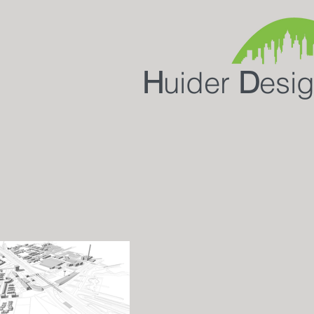
H
uider
D
es
i