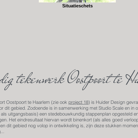
Situatieschets
ig tekenwerk Oostpoort te H
rt Oostpoort te Haarlem (zie ook
project 18
) is Huider Design gev
voor dit gebied. Zodoende is in samenwerking met Studio Scale en i
 als uitgangsbasis) een stedebouwkundig stappenplan opgesteld en
en. Het eindresultaat hiervan wordt binenkort (als alles goed verlo
 dit gebied nog volop in ontwikkeling is, zijn deze stukken moment
...