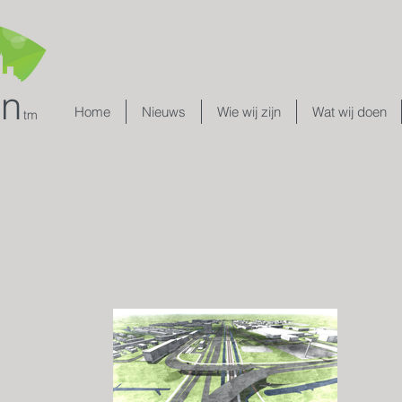
gn
Home
Nieuws
Wie wij zijn
Wat wij doen
tm