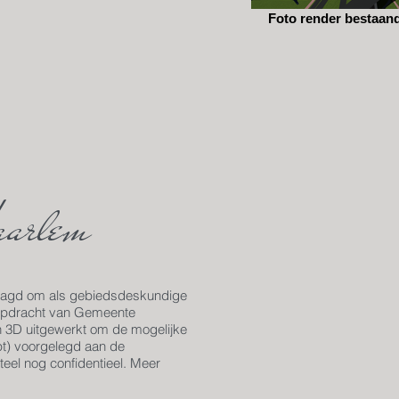
Foto render bestaand
aarlem
raagd om als gebiedsdeskundige
n opdracht van Gemeente
 3D uitgewerkt om de mogelijke
opt) voorgelegd aan de
eel nog confidentieel. Meer